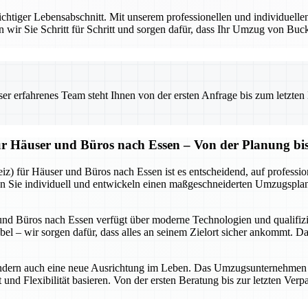
wichtiger Lebensabschnitt. Mit unserem professionellen und individuel
ten wir Sie Schritt für Schritt und sorgen dafür, dass Ihr Umzug von B
 erfahrenes Team steht Ihnen von der ersten Anfrage bis zum letzten Ka
 Häuser und Büros nach Essen – Von der Planung bi
ür Häuser und Büros nach Essen ist es entscheidend, auf professionel
n Sie individuell und entwickeln einen maßgeschneiderten Umzugsplan, d
Büros nach Essen verfügt über moderne Technologien und qualifizier
bel – wir sorgen dafür, dass alles an seinem Zielort sicher ankommt. D
ondern auch eine neue Ausrichtung im Leben. Das Umzugsunternehme
t und Flexibilität basieren. Von der ersten Beratung bis zur letzten V