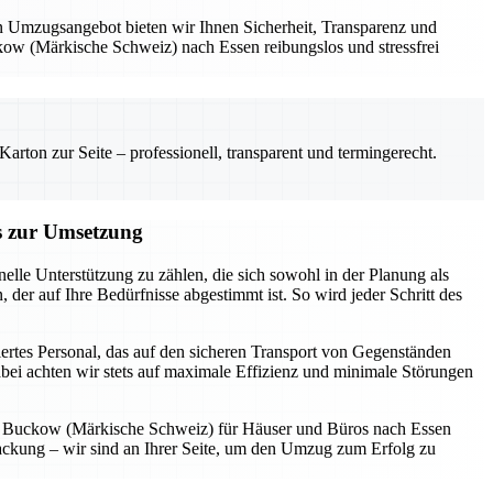
len Umzugsangebot bieten wir Ihnen Sicherheit, Transparenz und
uckow (Märkische Schweiz) nach Essen reibungslos und stressfrei
rton zur Seite – professionell, transparent und termingerecht.
s zur Umsetzung
le Unterstützung zu zählen, die sich sowohl in der Planung als
er auf Ihre Bedürfnisse abgestimmt ist. So wird jeder Schritt des
tes Personal, das auf den sicheren Transport von Gegenständen
abei achten wir stets auf maximale Effizienz und minimale Störungen
n Buckow (Märkische Schweiz) für Häuser und Büros nach Essen
erpackung – wir sind an Ihrer Seite, um den Umzug zum Erfolg zu