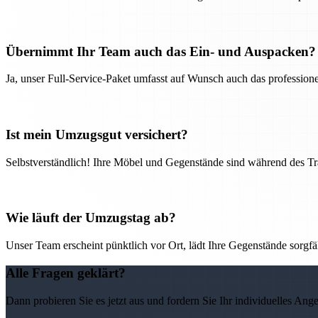
Übernimmt Ihr Team auch das Ein- und Auspacken?
Ja, unser Full-Service-Paket umfasst auf Wunsch auch das professio
Ist mein Umzugsgut versichert?
Selbstverständlich! Ihre Möbel und Gegenstände sind während des Tra
Wie läuft der Umzugstag ab?
Unser Team erscheint pünktlich vor Ort, lädt Ihre Gegenstände sorgfälti
Alle Fragen geklärt?
Dann probieren Sie es jetzt aus und fordern Sie Ihr individuelles Ang