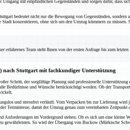
er Umgang mit empfindlichen Gegenständen und sorgen dafür, dass sic
ttgart bedeutet nicht nur die Bewegung von Gegenständen, sondern a
eue Stadt konzentrieren, ohne sich um den Umzug kümmern zu müssen. 
 erfahrenes Team steht Ihnen von der ersten Anfrage bis zum letzten Ka
 nach Stuttgart mit fachkundiger Unterstützung
er Schritt, der sorgfältige Planung und professionelle Unterstützung 
 alle Bedürfnisse und Wünsche berücksichtigt werden. Ob der Transpor
ickelt.
ngslos und stressfrei verläuft. Vom Verpacken bis zur Lieferung wird j
f der Termintreue, damit der Umzug genau zum vereinbarten Zeitpunkt 
und Anforderungen im Vordergrund stehen. Ob es sich um eine kleine 
u gewährleisten. So wird der Übergang von Buckow (Märkische Schweiz