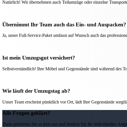
Natürlich! Wir übernehmen auch Teilumzüge oder einzelne Transport
Übernimmt Ihr Team auch das Ein- und Auspacken?
Ja, unser Full-Service-Paket umfasst auf Wunsch auch das professio
Ist mein Umzugsgut versichert?
Selbstverständlich! Ihre Möbel und Gegenstände sind während des Tra
Wie läuft der Umzugstag ab?
Unser Team erscheint pünktlich vor Ort, lädt Ihre Gegenstände sorgfälti
Alle Fragen geklärt?
Dann probieren Sie es jetzt aus und fordern Sie Ihr individuelles Ang