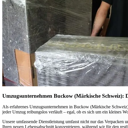
Umzugsunternehmen Buckow (Märkische Schweiz): De
Als erfahrenes Umzugsunternehmen in Buckow (Märkische Schweiz) begl
jeder Umzug reibungslos verläuft – egal, ob es sich um ein kleines 
Unsere umfassende Dienstleistung umfasst nicht nur das Verpacken u
Ihren neuen Lebensabschnitt konzentrieren, während wir für den res