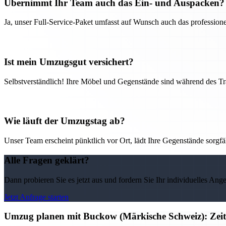
Übernimmt Ihr Team auch das Ein- und Auspacken?
Ja, unser Full-Service-Paket umfasst auf Wunsch auch das professio
Ist mein Umzugsgut versichert?
Selbstverständlich! Ihre Möbel und Gegenstände sind während des Tra
Wie läuft der Umzugstag ab?
Unser Team erscheint pünktlich vor Ort, lädt Ihre Gegenstände sorgfälti
Alle Fragen geklärt?
Dann probieren Sie es jetzt aus und fordern Sie Ihr individuelles Ang
Jetzt Anfrage starten
Umzug planen mit Buckow (Märkische Schweiz): Zeite